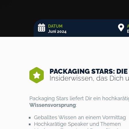
DATUM
Juni 2024
B
PACKAGING STARS: D
Insiderwissen, das Dich
Packaging Stars liefert Dir ein hochkarä
Wissensvorsprung
:
Geballtes Wissen an einem Vormittag
Hochkarätige Speaker und Themen