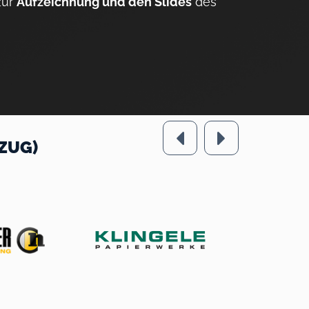
zur
Aufzeichnung und den Slides
des
ZUG)