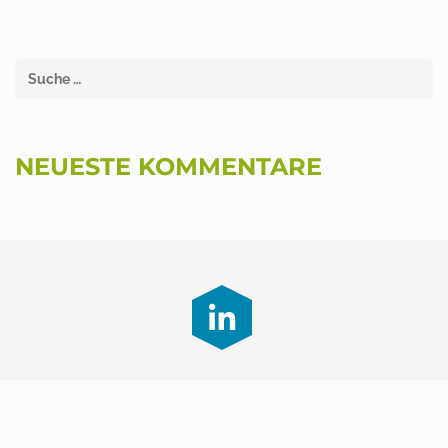
NEUESTE KOMMENTARE
@ 2020 -
Impressum
-
Datenschutzerklärung
-
Packaging Stars ist ein Projekt der:
Digital Stars