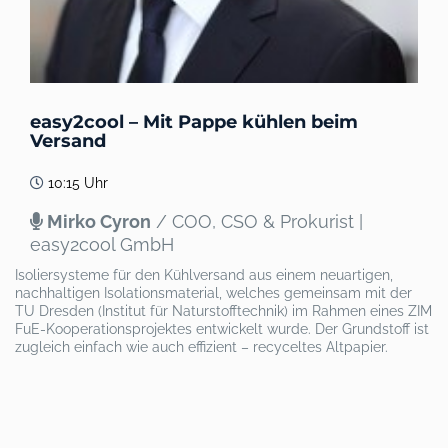
easy2cool – Mit Pappe kühlen beim
Versand
10:15 Uhr
Mirko Cyron
/ COO, CSO & Prokurist |
easy2cool GmbH
Isoliersysteme für den Kühlversand aus einem neuartigen,
nachhaltigen Isolationsmaterial, welches gemeinsam mit der
TU Dresden (Institut für Naturstofftechnik) im Rahmen eines ZIM
FuE-Kooperationsprojektes entwickelt wurde. Der Grundstoff ist
zugleich einfach wie auch effizient – recyceltes Altpapier.